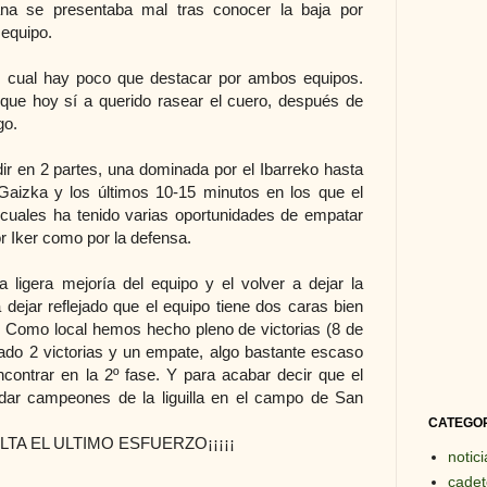
na se presentaba mal tras conocer la baja por
equipo.
l cual hay poco que destacar por ambos equipos.
 que hoy sí a querido rasear el cuero, después de
go.
ir en 2 partes, una dominada por el Ibarreko hasta
Gaizka y los últimos 10-15 minutos en los que el
cuales ha tenido varias oportunidades de empatar
or Iker como por la defensa.
ligera mejoría del equipo y el volver a dejar la
 dejar reflejado que el equipo tiene dos caras bien
nte. Como local hemos hecho pleno de victorias (8 de
ado 2 victorias y un empate, algo bastante escaso
ontrar en la 2º fase. Y para acabar decir que el
ar campeones de la liguilla en el campo de San
CATEGO
ALTA EL ULTIMO ESFUERZO¡¡¡¡¡
notici
cadet