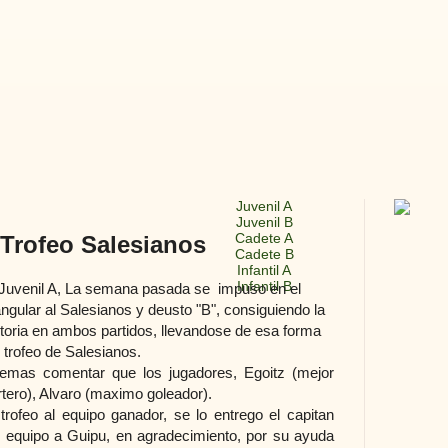
Juvenil A
Juvenil B
Cadete A
I Trofeo Salesianos
Cadete B
Infantil A
Infantil B
 Juvenil A, La semana pasada se impuso en el
iangular al Salesianos y deusto "B", consiguiendo la
ctoria en ambos partidos, llevandose de esa forma
I trofeo de Salesianos.
emas comentar que los jugadores, Egoitz (mejor
rtero), Alvaro (maximo goleador).
 trofeo al equipo ganador, se lo entrego el capitan
l equipo a Guipu, en agradecimiento, por su ayuda