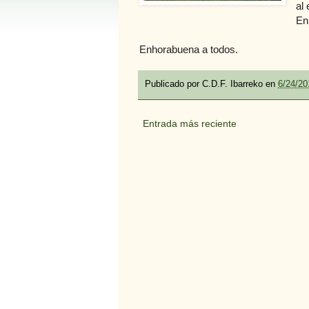
al
En
Enhorabuena a todos.
Publicado por
C.D.F. Ibarreko
en
6/24/20
Entrada más reciente