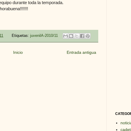
 equipo durante toda la temporada.
horabuena!!!!!!!
11
Etiquetas:
juvenilA-2010/11
Inicio
Entrada antigua
CATEGO
notici
cadet