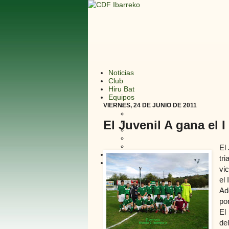
Noticias
Club
Hiru Bat
Equipos
VIERNES, 24 DE JUNIO DE 2011
El Juvenil A gana el 
El
Multimedia
tr
Enlaces
vi
el 
Ad
po
El
de