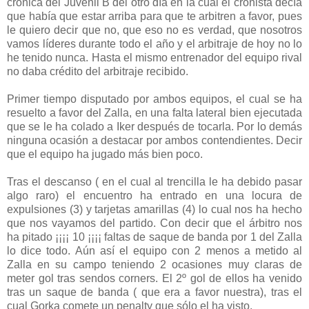
crónica del Juvenil B del otro día en la cual el cronista decía
que había que estar arriba para que te arbitren a favor, pues
le quiero decir que no, que eso no es verdad, que nosotros
vamos líderes durante todo el año y el arbitraje de hoy no lo
he tenido nunca. Hasta el mismo entrenador del equipo rival
no daba crédito del arbitraje recibido.
Primer tiempo disputado por ambos equipos, el cual se ha
resuelto a favor del Zalla, en una falta lateral bien ejecutada
que se le ha colado a Iker después de tocarla. Por lo demás
ninguna ocasión a destacar por ambos contendientes. Decir
que el equipo ha jugado más bien poco.
Tras el descanso ( en el cual al trencilla le ha debido pasar
algo raro) el encuentro ha entrado en una locura de
expulsiones (3) y tarjetas amarillas (4) lo cual nos ha hecho
que nos vayamos del partido. Con decir que el árbitro nos
ha pitado ¡¡¡¡ 10 ¡¡¡¡ faltas de saque de banda por 1 del Zalla
lo dice todo. Aún así el equipo con 2 menos a metido al
Zalla en su campo teniendo 2 ocasiones muy claras de
meter gol tras sendos corners. El 2º gol de ellos ha venido
tras un saque de banda ( que era a favor nuestra), tras el
cual Gorka comete un penalty que sólo el ha visto.