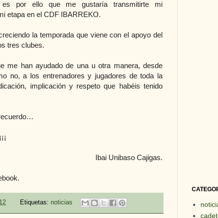
es por ello que me gustaría transmitirte mi
n mi etapa en el CDF IBARREKO.
eciendo la temporada que viene con el apoyo del
os tres clubes.
ue me han ayudado de una u otra manera, desde
mo no, a los entrenadores y jugadores de toda la
dicación, implicación y respeto que habéis tenido
i recuerdo…
¡¡
Ibai Unibaso Cajigas.
ebook.
CATEGO
12
Etiquetas:
noticias
notici
cadet